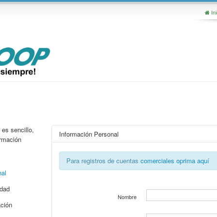
Ini
 es sencillo,
Información Personal
ormación
Para registros de cuentas
comerciales oprima aquí
nal
idad
Nombre
ación